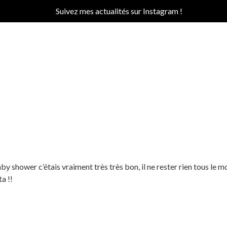
Suivez mes actualités sur Instagram !
 shower c’étais vraiment très très bon, il ne rester rien tous le mo
a !!